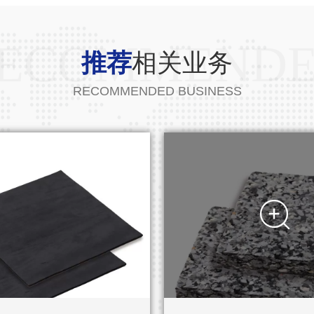
ECOMMEND
推荐
相关业务
RECOMMENDED BUSINESS
