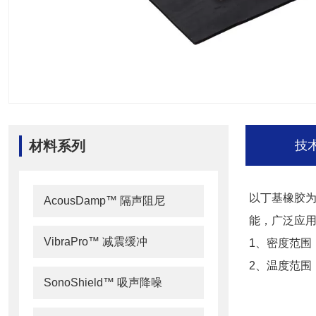
材料系列
技
以丁基橡胶
AcousDamp™ 隔声阻尼
能，广泛应
VibraPro™ 减震缓冲
1、密度范围：1
2、温度范围：-
SonoShield™ 吸声降噪