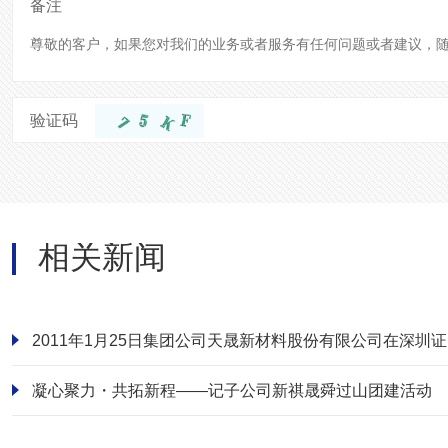
备注
验证码
相关新闻
凝心聚力・共拓新程——记子公司新祺晟舜过山团建活动