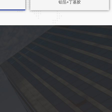
铝箔+丁基胶