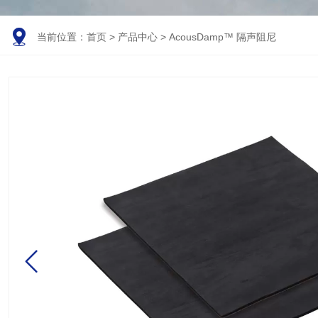

当前位置：
首页
>
产品中心
>
AcousDamp™ 隔声阻尼
