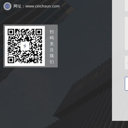

网址：www.cinchsun.com
扫
码
关
注
我
们