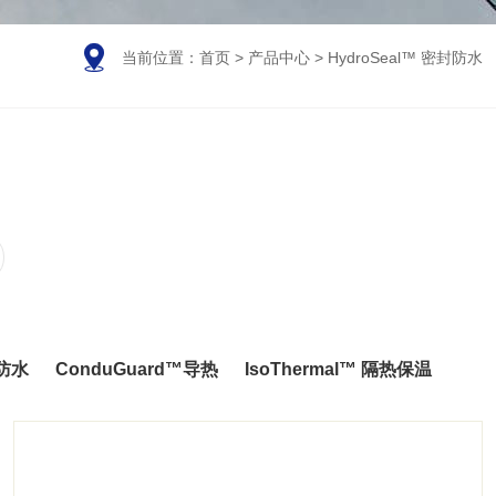

当前位置：
首页
>
产品中心
>
HydroSeal™ 密封防水
封防水
ConduGuard™导热
IsoThermal™ 隔热保温