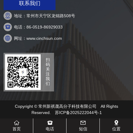
联系我们

地址：常州市天宁区龙锦路508号

电话：86-0519-86929033

网址：www.cinchsun.com
扫
码
关
注
我
们
Copyright © 常州新祺晟高分子科技有限公司 All Rights
Reserved.
苏ICP备2025222044号-1




首页
电话
短信
位置